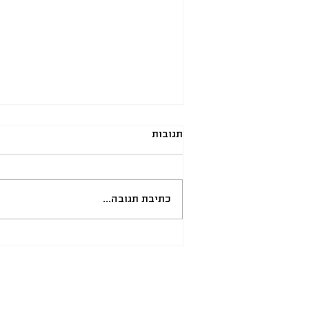
תגובות
כתיבת תגובה...
הטכנולוגיה שעושה את ההבדל
בתהליך שימור מבנים